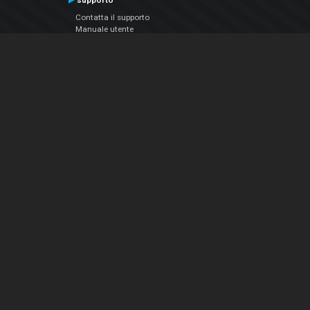
supporto
Contatta il supporto
Manuale utente
VDJPedia (Wiki)
Articles
Forums
Chi siamo
Notizie Azienda
Contattarci
Informativa sulla privacy
EULA
Seguici sui social
Facebook
YouTube