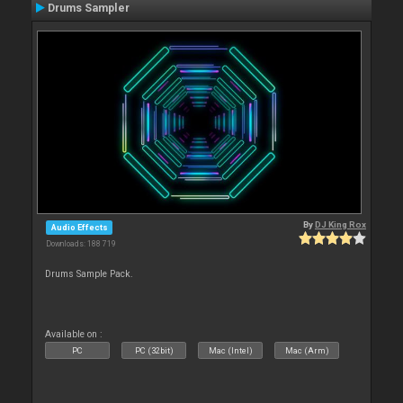
Drums Sampler
By
DJ King Rox
Audio Effects
Downloads: 188 719
Drums Sample Pack.
Available on :
PC
PC (32bit)
Mac (Intel)
Mac (Arm)