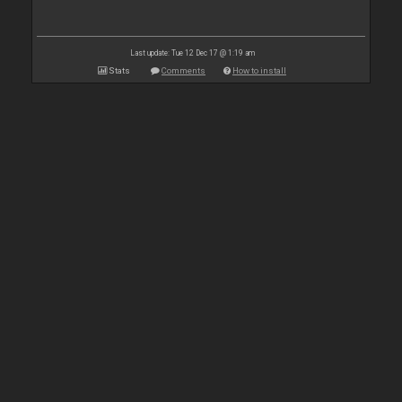
Last update: Tue 12 Dec 17 @ 1:19 am
Stats
Comments
How to install