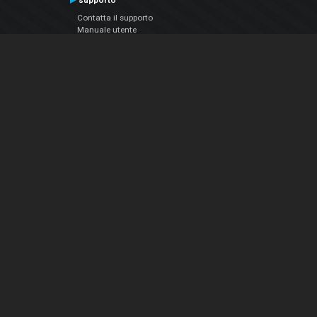
supporto
Contatta il supporto
Manuale utente
VDJPedia (Wiki)
Articles
Forums
Chi siamo
Notizie Azienda
Contattarci
Informativa sulla privacy
EULA
Seguici sui social
Facebook
YouTube