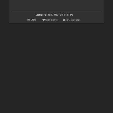
Last update: Thu 17 May 18 @ 11:14 pm
Stats
Comments
How to install