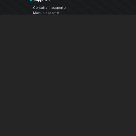
supporto
Contatta il supporto
Manuale utente
VDJPedia (Wiki)
Articles
Forums
Chi siamo
Notizie Azienda
Contattarci
Informativa sulla privacy
EULA
Seguici sui social
Facebook
YouTube