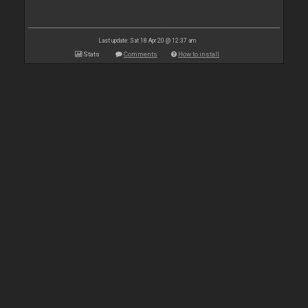
Last update: Sat 18 Apr 20 @ 12:37 am
Stats
Comments
How to install