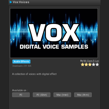
Vox Voices
By
Mr Sam P. Ler
Audio Effects
Downloads: 251 526
A collection of voices with digital effect
Available on :
PC
PC (32bit)
Mac (Intel)
Mac (Arm)