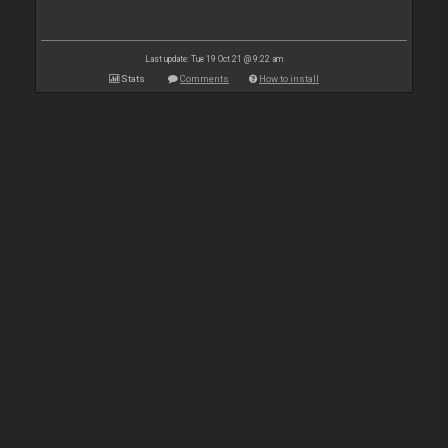
Last update: Tue 19 Oct 21 @ 9:22 am
Stats
Comments
How to install