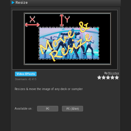
Resize
By
Nicotux
Video Effects
Downloads: 42 415
Resizes & move the image of any deck or sampler
Available on :
PC
PC (32bit)