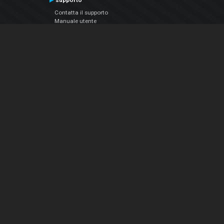
supporto
Contatta il supporto
Manuale utente
VDJPedia (Wiki)
Articles
Forums
Chi siamo
Notizie Azienda
Contattarci
Informativa sulla privacy
EULA
Seguici sui social
Facebook
YouTube