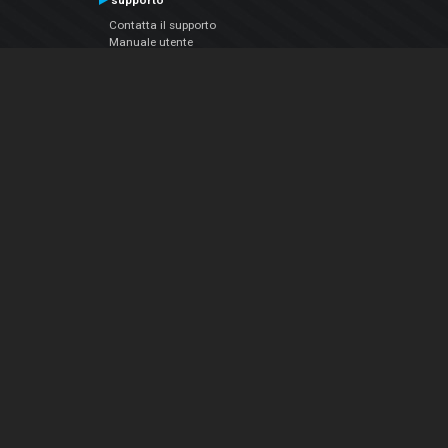
supporto
Contatta il supporto
Manuale utente
VDJPedia (Wiki)
Articles
Forums
Chi siamo
Notizie Azienda
Contattarci
Informativa sulla privacy
EULA
Seguici sui social
Facebook
YouTube