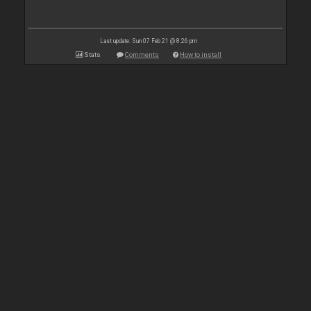
Last update: Sun 07 Feb 21 @ 8:26 pm
Stats
Comments
How to install