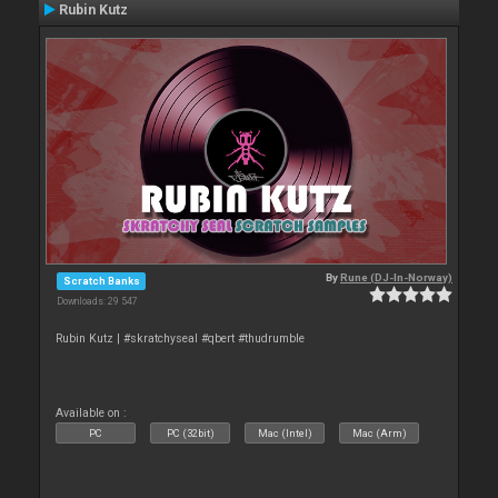
Rubin Kutz
By
Rune (DJ-In-Norway)
Scratch Banks
Downloads: 29 547
Rubin Kutz | #skratchyseal #qbert #thudrumble
Available on :
PC
PC (32bit)
Mac (Intel)
Mac (Arm)