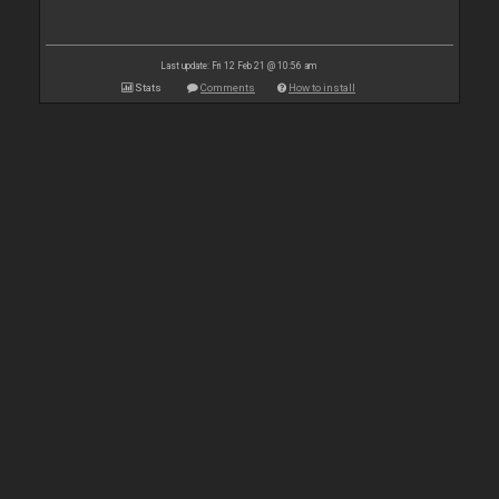
Last update: Fri 12 Feb 21 @ 10:56 am
Stats
Comments
How to install