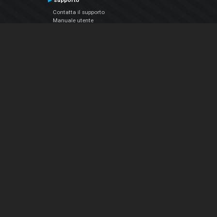
supporto
Contatta il supporto
Manuale utente
VDJPedia (Wiki)
Articles
Forums
Chi siamo
Notizie Azienda
Contattarci
Informativa sulla privacy
EULA
Seguici sui social
Facebook
YouTube