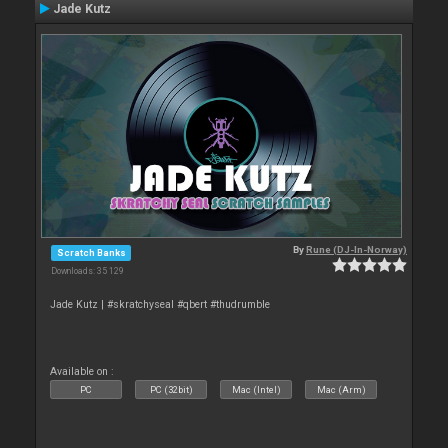
Jade Kutz
By
Rune (DJ-In-Norway)
Scratch Banks
Downloads: 35 129
Jade Kutz | #skratchyseal #qbert #thudrumble
Available on :
PC
PC (32bit)
Mac (Intel)
Mac (Arm)