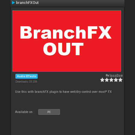
branchFXOut
By
locoDog
Audio Effects
Downloads: 33 206
Use this with branchFX plugin to have wet/dry control over most* FX
Available on :
PC