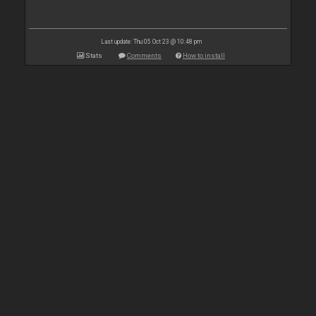
Last update: Thu 05 Oct 23 @ 10:48 pm
Stats
Comments
How to install