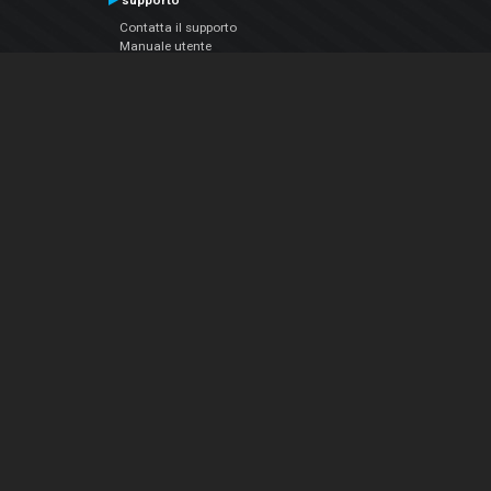
supporto
Contatta il supporto
Manuale utente
VDJPedia (Wiki)
Articles
Forums
Chi siamo
Notizie Azienda
Contattarci
Informativa sulla privacy
EULA
Seguici sui social
Facebook
YouTube