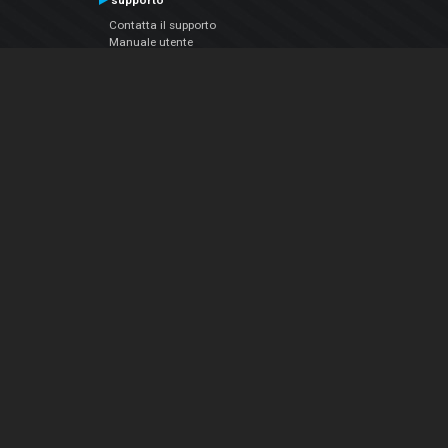
supporto
Contatta il supporto
Manuale utente
VDJPedia (Wiki)
Articles
Forums
Chi siamo
Notizie Azienda
Contattarci
Informativa sulla privacy
EULA
Seguici sui social
Facebook
YouTube