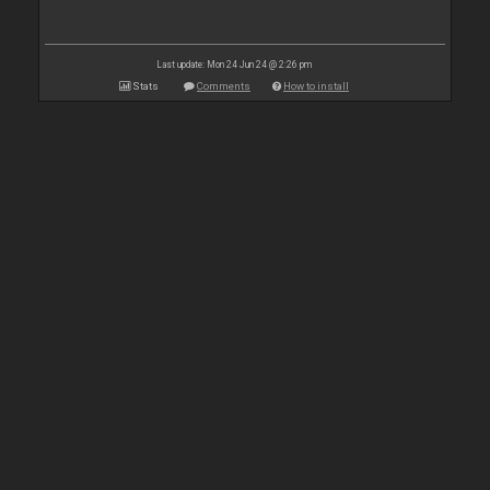
Last update: Mon 24 Jun 24 @ 2:26 pm
Stats
Comments
How to install