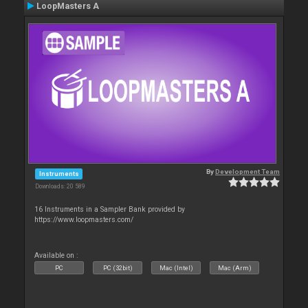
LoopMasters A
By
Development Team
Instruments
Downloads: 20 589
16 Instruments in a Sampler Bank provided by
https://www.loopmasters.com/
Available on :
PC
PC (32bit)
Mac (Intel)
Mac (Arm)