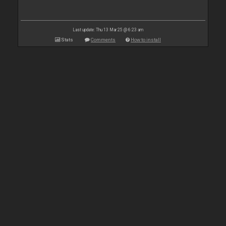
Last update: Thu 13 Mar 25 @ 6:23 am
Stats
Comments
How to install