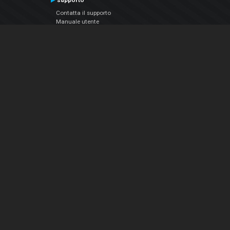
supporto
Contatta il supporto
Manuale utente
VDJPedia (Wiki)
Articles
Forums
Chi siamo
Notizie Azienda
Contattarci
Informativa sulla privacy
EULA
Seguici sui social
Facebook
YouTube