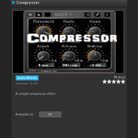
Compressor
By
djcel
Audio Effects
Downloads: 56 980
A simple compressor effect
Available on :
PC