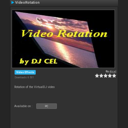
VideoRotation
By
djcel
Video Effects
Downloads: 6 501
Rotation of the VirtualDJ video
Available on :
PC