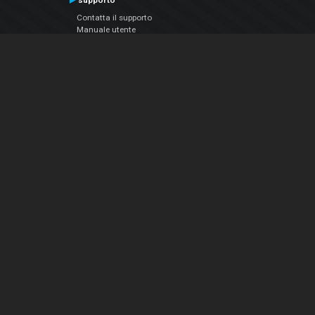
supporto
Contatta il supporto
Manuale utente
VDJPedia (Wiki)
Articles
Forums
Chi siamo
Notizie Azienda
Contattarci
Informativa sulla privacy
EULA
Seguici sui social
Facebook
YouTube