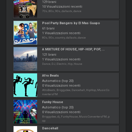
129 brani
10 Visualizzazioni recenti
70s, 80s, 90s, dallastx, dance
Pool Party Bangers by El Mas Guapo
61 brani
1 Visualizzazioni recenti
80s, 90s, country, dallastx, dance
A MIXTURE OF HOUSE, HIP-HOP, POP, ...
121 brani
1 Visualizzazioni recenti
Dance, DJ, Electric, Hip, House
Afro Beats
Automatico (top 20)
0 Visualizzazioni recenti
AfroBeats, Briggydee, Dancehall, HipHop, MusicCo
nvertersFM
Funky House
Automatico (top 20)
0 Visualizzazioni recenti
Briggydee, dj, FunkyHouse, MusicConvertersFM, p
op
Dancehall