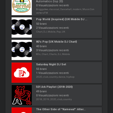
Automatico (top 20)
0 Visualizzazioni recenti
Briggydee, classical, Dancehall, modern, MusicCon
vertersFM
Pop World (Inspired) {UK Mobile DJ ...
50 brani
2 Visualizzazioni recenti
Chart, DJ, Mobile, Pop, UK
80's Pop {UK Mobile DJ Chart}
40 brani
3 Visualizzazioni recenti
80s, Chart, Charts, DJ, Mobile
Saturday Night DJ Set
55 brani
1 Visualizzazioni recenti
2020, club, country, dance, hiphop
501 Ark Playlist (2018-2020)
49 brani
0 Visualizzazioni recenti
2018, 2019, 2020, club, country
The Other Side of "Karneval": Alter...