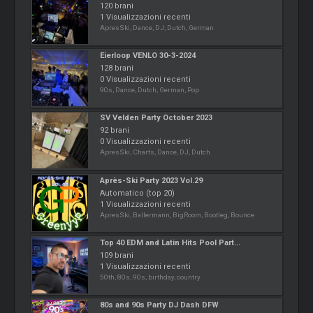
120 brani
1 Visualizzazioni recenti
ApresSki, Dance, DJ, Dutch, German
Eierloop VENLO 30-3-2024
128 brani
0 Visualizzazioni recenti
90s, Dance, Dutch, German, Pop
SV Velden Party October 2023
92 brani
0 Visualizzazioni recenti
ApresSki, Charts, Dance, DJ, Dutch
Après-Ski Party 2023 Vol.29
Automatico (top 20)
1 Visualizzazioni recenti
ApresSki, Ballermann, BigRoom, Bootleg, Bounce
Top 40 EDM and Latin Hits Pool Part...
109 brani
1 Visualizzazioni recenti
50th, 80s, 90s, birthday, country
80s and 90s Party DJ Dash DFW