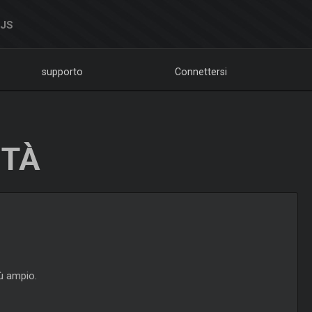
DJS
supporto
Connettersi
ITÀ
iù ampio.