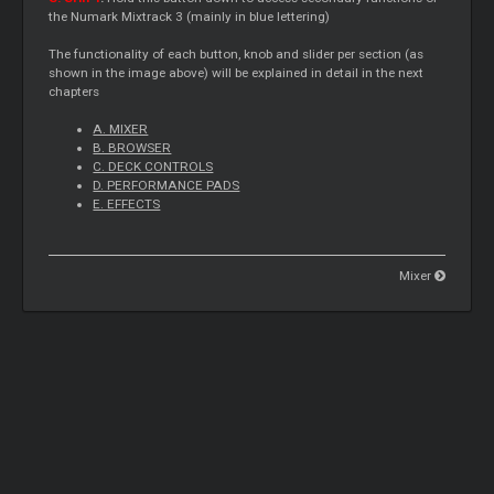
the Numark Mixtrack 3 (mainly in blue lettering)
The functionality of each button, knob and slider per section (as
shown in the image above) will be explained in detail in the next
chapters
A. MIXER
B. BROWSER
C. DECK CONTROLS
D. PERFORMANCE PADS
E. EFFECTS
Mixer