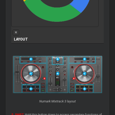
LAYOUT
Numark Mixtrack 3 layout
S. SHIFT
.
Hold this button down to access secondary functions of