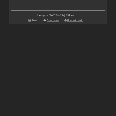
Last update: Thu 17 Sep 20 @ 3:51 am
Stats
Comments
How to install