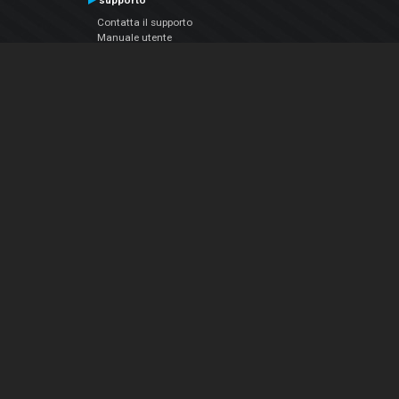
supporto
Contatta il supporto
Manuale utente
VDJPedia (Wiki)
Articles
Forums
Chi siamo
Notizie Azienda
Contattarci
Informativa sulla privacy
EULA
Seguici sui social
Facebook
YouTube