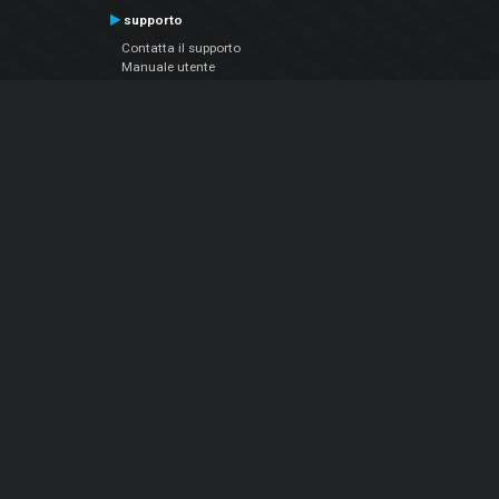
supporto
Contatta il supporto
Manuale utente
VDJPedia (Wiki)
Articles
Forums
Chi siamo
Notizie Azienda
Contattarci
Informativa sulla privacy
EULA
Seguici sui social
Facebook