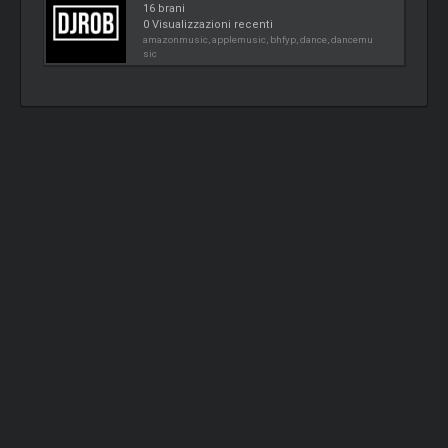
16 brani
0 Visualizzazioni recenti
amazonmusic, applemusic, bhfyp, dance, dancemu
sic