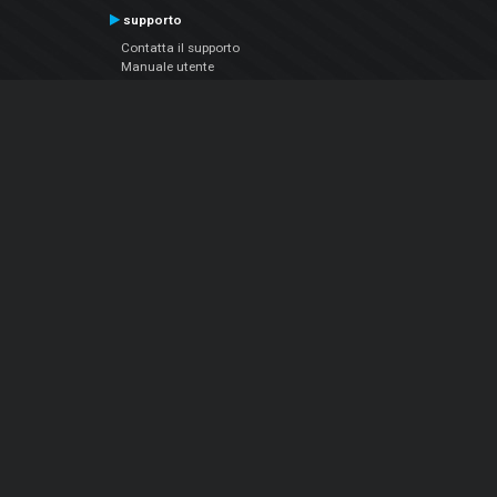
supporto
Contatta il supporto
Manuale utente
VDJPedia (Wiki)
Articles
Forums
Chi siamo
Notizie Azienda
Contattarci
Informativa sulla privacy
EULA
Seguici sui social
Facebook