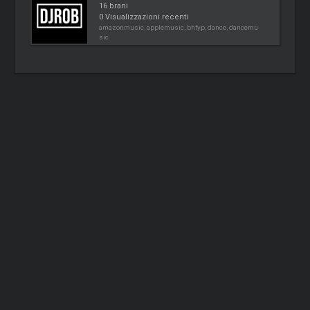
16 brani
0 Visualizzazioni recenti
amazonmusic, applemusic, bhfyp, dance, dancemu
sic