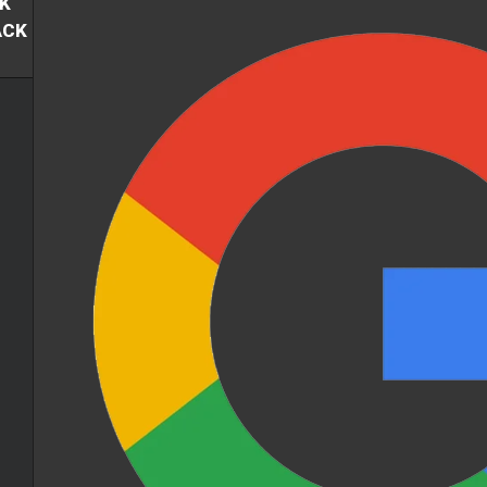
K
ACK