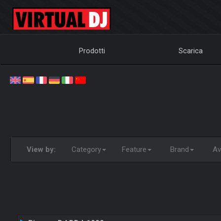
Prodotti
Scarica
View by:
Category
Feature
Brand
Ava