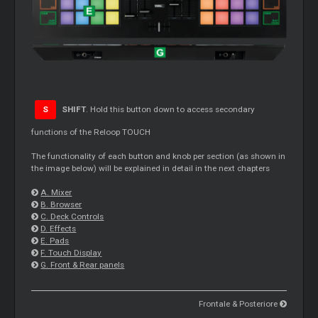
S
SHIFT
. Hold this button down to access secondary
functions of the Reloop TOUCH
The functionality of each button and knob per section (as shown in
the image below) will be explained in detail in the next chapters
A. Mixer
B. Browser
C. Deck Controls
D. Effects
E. Pads
F. Touch Display
G. Front & Rear panels
Frontale & Posteriore