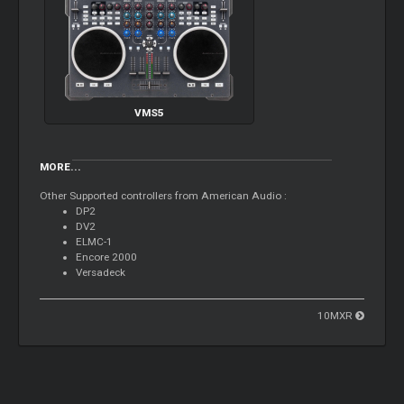
VMS5
MORE...
Other Supported controllers from American Audio :
DP2
DV2
ELMC-1
Encore 2000
Versadeck
10MXR